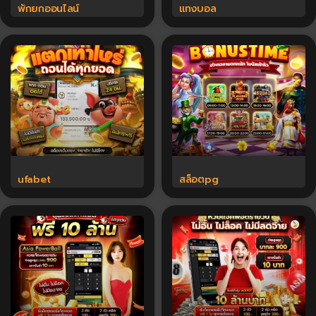
พักยกออนไลน์
แทงบอล
ufabet
สล็อตpg