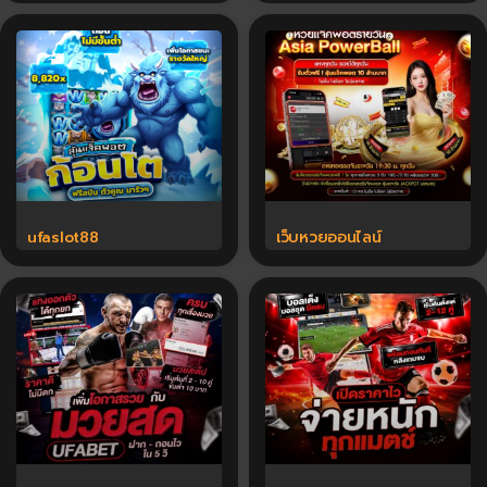
ufaslot88
เว็บหวยออนไลน์