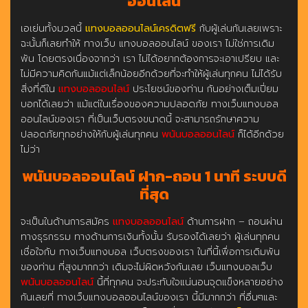
ออนไลน์
เอเย่นทั้งมวลนี้
แทงบอลออนไลน์เครดิตฟรี
กับผู้เล่นกันเลยเพราะ
ฉะนั้นก็เลยทำให้ ทางเว็บ แทงบอลออนไลน์ ของเรา ไม่ใช่การเดิม
พัน โดยตรงเนื่องจากว่า เรา ไม่ได้อยากต้องการจะเอาเปรียบ และ
ไม่มีความคิดกันแม้แต่เล็กน้อยอีกด้วยที่จะทำให้ผู้เล่นทุกคน ไม่ได้รับ
สิ่งที่ดีใน
แทงบอลออนไลน์
ประโยชน์ของท่าน กันอย่างเต็มเปี่ยม
บอกได้เลยว่า แม้แต่ในเรื่องของความปลอดภัย ทางเว็บแทงบอล
ออนไลน์ของเรา ที่เป็นเว็บตรงขนาดนี้ จะสามารถรักษาความ
ปลอดภัยทุกอย่างให้กับผู้เล่นทุกคน
พนันบอลออนไลน์
ก็ได้อีกด้วย
ไม่ว่า
พนันบอลออนไลน์ ฝาก-ถอน 1 นาที ระบบดี
ที่สุด
จะเป็นในด้านการสมัคร
แทงบอลออนไลน์
ด้านการฝาก – ถอนผ่าน
ทางธุรกรรม ทางด้านการเงินทั้งนั้น รับรองได้เลยว่า ผู้เล่นทุกคน
เชื่อใจกับ ทางเว็บแทงบอล เว็บตรงของเรา ในที่นี้เพื่อการเดิมพัน
ของท่าน ที่สูงมากกว่า เดิมจะไม่ผิดหวังกันเลย เว็บแทงบอลเว็บ
พนันบอลออนไลน์
นี้ที่ทุกคน จะประทับใจแน่นอนจุดแข็งหลายอย่าง
กันเลยที่ ทางเว็บแทงบอลออนไลน์ของเรา นี้มีมากกว่า ที่อื่นๆและ