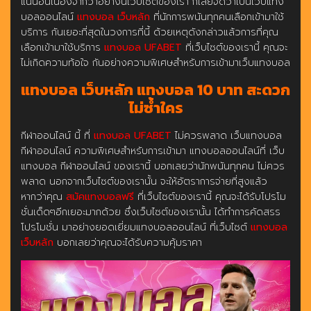
แน่นอนเนื่องจากว่าอย่างนี้เว็บไซต์ของเรา ก็เลยจัดว่าเป็นเว็บแทง
บอลออนไลน์
แทงบอล เว็บหลัก
ที่นักการพนันทุกคนเลือกเข้ามาใช้
บริการ กันเยอะที่สุดในวงการที่นี้ ด้วยเหตุดังกล่าวแล้วการที่คุณ
เลือกเข้ามาใช้บริการ
แทงบอล UFABET
ที่เว็บไซต์ของเรานี้ คุณจะ
ไม่เกิดความท้อใจ กันอย่างความพิเศษสำหรับการเข้ามาเว็บแทงบอล
แทงบอล เว็บหลัก แทงบอล 10 บาท สะดวก
ไม่ซ้ำใคร
กีฬาออนไลน์ นี้ ที่
แทงบอล UFABET
ไม่ควรพลาด เว็บแทงบอล
กีฬาออนไลน์ ความพิเศษสำหรับการเข้ามา แทงบอลออนไลน์ที่ เว็บ
แทงบอล กีฬาออนไลน์ ของเรานี้ บอกเลยว่านักพนันทุกคน ไม่ควร
พลาด นอกจากเว็บไซต์ของเรานั้น จะให้อัตราการจ่ายที่สูงแล้ว
หากว่าคุณ
สมัคแทงบอลฟรี
ที่เว็บไซต์ของเรานี้ คุณจะได้รับโปรโม
ชั่นเด็ดๆอีกเยอะมากด้วย ซึ่งเว็บไซต์ของเรานั้น ได้ทำการคัดสรร
โปรโมชั่น มาอย่างยอดเยี่ยมแทงบอลออนไลน์ ที่เว็บไซต์
แทงบอล
เว็บหลัก
บอกเลยว่าคุณจะได้รับความคุ้มราคา