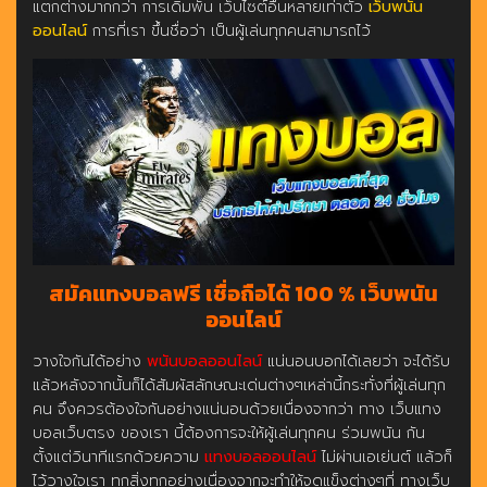
แตกต่างมากกว่า การเดิมพัน เว็บไซต์อื่นหลายเท่าตัว
เว็บพนัน
ออนไลน์
การที่เรา ขึ้นชื่อว่า เป็นผู้เล่นทุกคนสามารถไว้
สมัคแทงบอลฟรี เชื่อถือได้ 100 % เว็บพนัน
ออนไลน์
วางใจกันได้อย่าง
พนันบอลออนไลน์
แน่นอนบอกได้เลยว่า จะได้รับ
แล้วหลังจากนั้นก็ได้สัมผัสลักษณะเด่นต่างๆเหล่านี้กระทั่งที่ผู้เล่นทุก
คน จึงควรต้องใจกันอย่างแน่นอนด้วยเนื่องจากว่า ทาง เว็บแทง
บอลเว็บตรง ของเรา นี้ต้องการจะให้ผู้เล่นทุกคน ร่วมพนัน กัน
ตั้งแต่วินาทีแรกด้วยความ
แทงบอลออนไลน์
ไม่ผ่านเอเย่นต์ แล้วก็
ไว้วางใจเรา ทุกสิ่งทุกอย่างเนื่องจากจะทำให้จุดแข็งต่างๆที่ ทางเว็บ