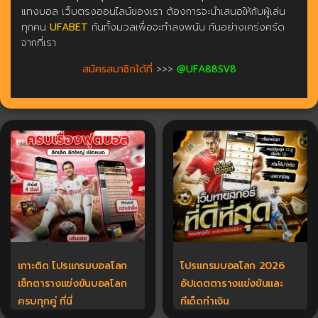
แทงบอล เว็บตรงออนไลน์ของเรา ต้องการจะนำเสนอให้กับผู้เล่น
ทุกคน
UFABET
กันทั้งมวลเพื่อจะทำลงพนัน กันอย่างเคร่งครัด
จากที่เรา
สมัครสมาชิกได้ที่
>>>
@UFA88SV8
เกาะติด โปรแกรมบอลโลก
โปรแกรมบอลโลก 2026
เช็กตารางแข่งขันบอลโลก
อัปเดตตารางแข่งขันและ
ครบทุกคู่ ที่นี่
ทีเด็ดทำเงิน