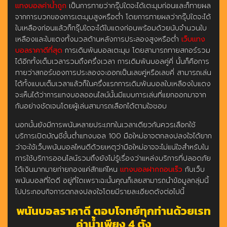
แทงบอลค่าน้ำถูก
เป็นการทายว่ากรุ๊ปใดจะได้เตะมุมก่อนและก็ทายผล
จากการบวกของการเตะมุมสูงหรือต่ำ โดยการทายผลว่ากรุ๊ปใดจะได้
ใบเหลืองก่อนแล้วก็กรุ๊ปใดจะได้ใบแดงก่อนพร้อมด้วยนับจำนวนใบ
เหลืองและใบแดงทั้งมวลด้านหลังการประลองสูงหรือต่ำ
เว็บแทง
บอลราคาดีที่สุด
การเดิมพันบอลเตะมุม โดยสามารถทายสกอร์รวม
ได้อีกทั้งเต็มเวลารวมถึงครึ่งเวลา การเดิมพันบอลคู่คี่ นั้นก็คือการ
ทายว่าสกอร์ของการประลองจะออกเป็นเลขคู่หรือเลขคี่ สามารถเล่น
ได้ทั้งแบบเต็มเวลาแล้วก็ในครึ่งแรกการเดิมพันบอลใบเหลืองใบแดง
จะเห็นได้ว่าการแทงบอลออนไลน์นั้นมีแบบการเล่นที่แยกออกมาจาก
กันอย่างชัดเจนโดยผู้เล่นสามารถเลือกได้ตามใจชอบ
นอกนั้นยังมีการพนันหลายประเภทในเวลาเดียวกันควรเลือกใช้
บริการเปิดบัญชีขั้นต่ำแทงบอล 100 มือใหม่อาจตกลงปลงใจได้ยาก
ว่าจะใช้เว็บพนันบอลไหนดีด้วยเหตุว่ามือใหม่อาจจะไม่แน่ใจสำหรับใน
การใช้บริการออนไลน์รวมถึงยังไม่รู้เรื่องว่าแหล่งบริการที่ปลอดภัย
ได้เงินมากมายก่ายกองแค่สักแค่ไหน
แทงบอลฝากถอนเร็ว
กับเว็บ
พนันบอลที่ใดดี อยู่ที่ใดเพราะฉะนั้นคุณก็เลยสามารถนำข้อมูลกลุ่มนี้
ไปประกอบกิจการตกลงปลงใจโดยมีรายละเอียดดังต่อไปนี้
พนันบอลราคาดี ตอบโจทย์ทุกท่านด้วยเรท
ค่าน้ำเพียง 4 ตัง