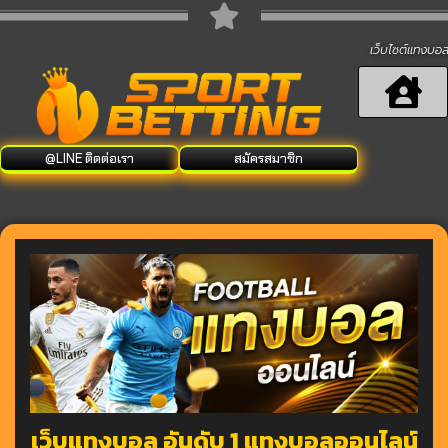
เว็บไซต์แทงบอลออนไลน์ ผ่าน
@LINE ติดต่อเรา
สมัครสมาชิก
เว็บแทงบอล อันดับ 1 แทงบอลออนไลน์