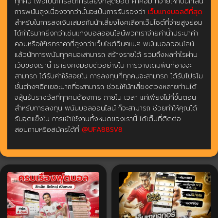
ทุกคน เพื่อเป็นการลดการเสี่ยงที่สุดยอด ค่าคอม ที่จ่ายให้กับนักเล่น
การพนันสูงเนื่องจากว่านั้นจะเป็นการรับรองว่า
เว็บแทงบอลดีที่สุด
สำหรับในการลงเงินเสมอกันนักเสี่ยงโชคเลือกเว็บไซต์ที่จ่ายสูงย่อม
ได้กำไรมากยิ่งกว่าเช่นแทงบอลออนไลน์พวกเราจ่ายค่าน้ำประปาค่า
คอมหรือให้เรทราคาที่สูงกว่าเว็บไซต์อื่นๆแน่ๆ พนันบอลออนไลน์
แล้วนักการพนันทุกคนจะสามารถ สร้างรายได้ รวมถึงผลกำไรผ่าน
เว็บของเรานี้ เรายังคงมอบตัวอย่างใน การวางเดิมพันที่อาจจะ
สามารถ ได้รับค่าใช้สอยใน การลงทุนที่ทุกคนจะสามารถ ได้รับโปรโม
ชั่นต่างๆอีกเยอะมากที่จะสามารถ ช่วยให้นักเสี่ยงดวงหลายท่านได้
จลุ้นรับรางวัลที่ทุกคนต้องการ ภายใน เวลา แค่เพียงไม่กี่ขั้นตอน
สำหรับการลงทุน พนันบอลออนไลน์ ก็จะสามารถ ช่วยทำให้คุณได้
รับจุดแข็งใน การเข้าใช้งานทั้งหมดของเรานี้ ได้เต็มที่
ติดต่อ
สอบถามหรือสมัครได้ที่
@UFA88SV8