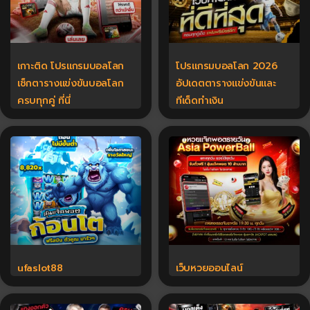
เกาะติด โปรแกรมบอลโลก
โปรแกรมบอลโลก 2026
เช็กตารางแข่งขันบอลโลก
อัปเดตตารางแข่งขันและ
ครบทุกคู่ ที่นี่
ทีเด็ดทำเงิน
ufaslot88
เว็บหวยออนไลน์