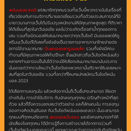
พนันบอลราคาดี
แก่สมาชิกทุกคนรวมทั้งเว็บนี้พวกเราเน้นในเรื่องที่
เกี่ยวข้องกับการบริการที่มายอดเยี่ยมรวมทั้งด้วยประสบการณ์ที่มี
มายาวนานทางเว็บได้ปรับปรุงพนักงานให้มีคุณภาพสูงสุด ที่ตีราคา
ให้ดีเยี่ยมที่สุดในทวีปเอเชีย และไม่ว่าจะเกิดเรื่องค่าน้ำทุกยอดการ
เล่น รวมทั้งเปิดบอลให้เล่นมากมายกว่าทุกเว็บไซต์ มีบออลสดให้ดู
ฟรีบนเว็บไซต์ได้เลยทั้งยังยังเป็นรายการอาหารภาษาไทยง่ายต่อ
อการใช้งานมากมาย
เว็บแทงบอลทรูวอลเล็ต
รวมทั้งยังมีคณะ
ทำงานที่มีคุณภาพรอให้คำปรึกษา ซึ่งแม้กล่าวถึงเว็บไซต์พนันแล้ว
หลายๆท่านอาจจะเป็นไปได้ว่าจะมีให้เลือกเล่นมากมายนานับประการ
นั่นเองแต่ว่าทราบไหมว่าเว็บไซต์ของพวกเรานั้นตีราคาให้บอลเหมาะ
สมที่สุดในทวีปเอเชีย รวมทั้งกว่าที่ไหนๆแน่ๆสมัครเว็บไซต์พนัน
บอล 2023
ได้เลือกการลงทุนใน แล้วหลังจากนั้นก็เว็บอื่นๆจะสามารถ ให้แตก
ต่างกันใน การเข้าใช้บริการ กับนักลงทุนทุกคน เจริญก้าวหน้าที่สุด
ด้วย แล้วก็จึงควรบอกเลยว่าตัวอย่าง และก็ลักษณะใน การลงทุน
ช่องทางคิดบัญชีบอล กับเว็บไซต์พนันบอลของเรา นั้นจะสามารถ
ทุกแบบที่ทุกคนต้องการ
แทงบอลเว็บตรง
และยังคงสามารถทำให้
นักเสี่ยงโชคทุกคน ได้มีการรู้ถึงการสร้างรายได้จากการร่วมที่
เว็บไซต์พนันบอลของเรานี้ เหตุเพราะระหว่างการแข่งขันชิงชัยพนัน