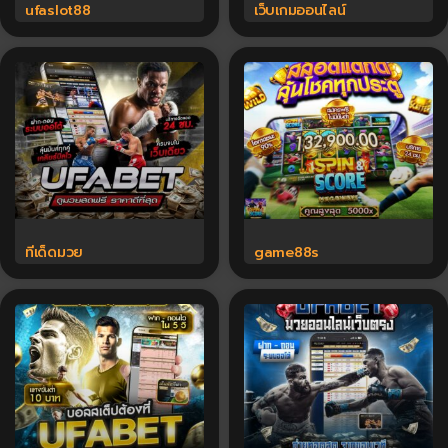
ufaslot88
เว็บเกมออนไลน์
ทีเด็ดมวย
game88s