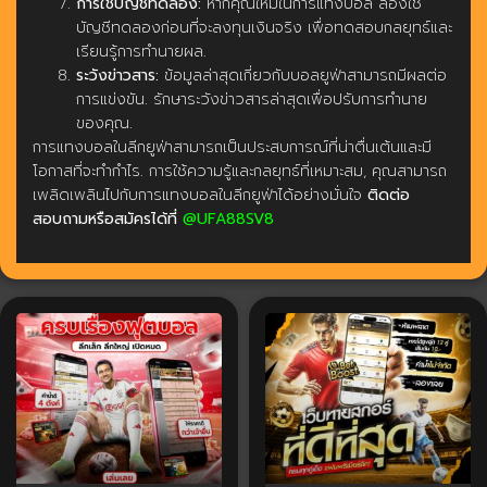
การใช้บัญชีทดลอง:
หากคุณใหม่ในการแทงบอล ลองใช้
บัญชีทดลองก่อนที่จะลงทุนเงินจริง เพื่อทดสอบกลยุทธ์และ
เรียนรู้การทำนายผล.
ระวังข่าวสาร:
ข้อมูลล่าสุดเกี่ยวกับบอลยูฟ่าสามารถมีผลต่อ
การแข่งขัน. รักษาระวังข่าวสารล่าสุดเพื่อปรับการทำนาย
ของคุณ.
การแทงบอลในลีกยูฟ่าสามารถเป็นประสบการณ์ที่น่าตื่นเต้นและมี
โอกาสที่จะทำกำไร. การใช้ความรู้และกลยุทธ์ที่เหมาะสม, คุณสามารถ
เพลิดเพลินไปกับการแทงบอลในลีกยูฟ่าได้อย่างมั่นใจ
ติดต่อ
สอบถามหรือสมัครได้ที่
@UFA88SV8