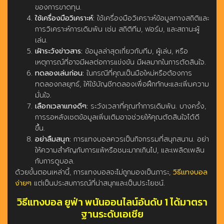
ของการขาดทุน.
ใช้เครื่องมือวิเคราะห์:
ใช้เครื่องมือวิเคราะห์ข้อมูลทางสถิติและ
การวิเคราะห์การเดิมพัน เช่น สถิติทีม, ฟอร์ม, และสถานะผู้
เล่น.
เฝ้าระวังข่าวสาร:
ข้อมูลล่าสุดเกี่ยวกับทีม, ผู้เล่น, หรือ
เหตุการณ์ที่อาจมีผลต่อการแข่งขัน มีผลมากในการตัดสินใจ.
ทดลองเล่นก่อน:
ในกรณีที่คุณเป็นมือใหม่หรือต้องการ
ทดลองกลยุทธ์, ให้ใช้บัญชีทดลองเพื่อฝึกทักษะและเพิ่มความ
มั่นใจ.
เลือกเวลาแทงดีๆ:
ระวังเวลาที่คุณทำการเดิมพัน. บางครั้ง,
การรอหลังเซตข้อมูลเพิ่มเติมอาจช่วยให้คุณตัดสินใจได้ดี
ขึ้น.
อย่าลืมสนุก:
การแทงบอลควรเป็นกิจกรรมที่สนุกสนาน. อย่า
ให้ความสำคัญกับการแพ้หรือชนะมากเกินไป, และเพลิดเพลิน
กับการดูบอล.
ด้วยขั้นตอนเหล่านี้, การแทงบอลจะไม่ถูกมองเป็นภาระ,
วิธีแทงบอล
ง่ายๆ
แต่เป็นประสบการณ์ที่น่าสนุกและเป็นประโยชน์.
วิธีแทงบอล ยูฟ่า พนันออนไลน์อันดับ 1 ได้มาตรา
ฐานระดับเอเชีย