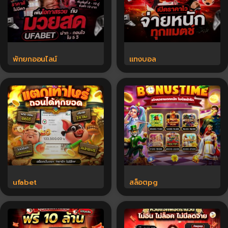
พักยกออนไลน์
แทงบอล
ufabet
สล็อตpg