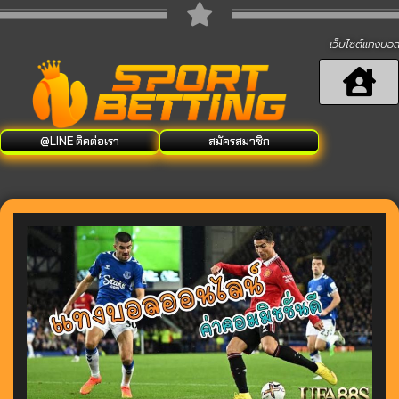
เว็บไซต์แทงบอลออนไลน์ ผ่าน
@LINE ติดต่อเรา
สมัครสมาชิก