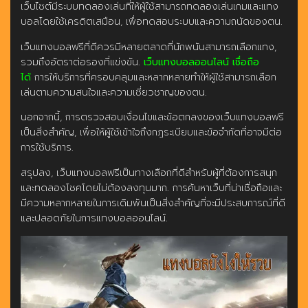
เว็บไซต์มีระบบทดลองเล่นที่ให้ผู้ใช้สามารถทดลองเล่นเกมและแทง
บอลโดยใช้เครดิตเสมือน, เพื่อทดสอบระบบและความถนัดของตน.
เว็บแทงบอลฟรีที่ดีควรมีหลายตลาดที่นักพนันสามารถเลือกแทง,
รวมถึงอัตราต่อรองที่แข่งขัน.
เว็บแทงบอลออนไลน์ เชื่อถือ
ได้
การให้บริการที่ครอบคลุมและหลากหลายทำให้ผู้ใช้สามารถเลือก
เล่นตามความสนใจและความเชี่ยวชาญของตน.
นอกจากนี้, การตรวจสอบเงื่อนไขและข้อตกลงของเว็บแทงบอลฟรี
เป็นสิ่งสำคัญ, เพื่อให้ผู้ใช้เข้าใจถึงกฎระเบียบและข้อจำกัดที่อาจมีต่อ
การใช้บริการ.
สรุปลง, เว็บแทงบอลฟรีเป็นทางเลือกที่ดีสำหรับผู้ที่ต้องการสนุก
และทดลองโชคโดยไม่ต้องลงทุนมาก. การค้นหาเว็บที่น่าเชื่อถือและ
มีความหลากหลายในการเดิมพันเป็นสิ่งสำคัญที่จะมีประสบการณ์ที่ดี
และปลอดภัยในการแทงบอลออนไลน์.