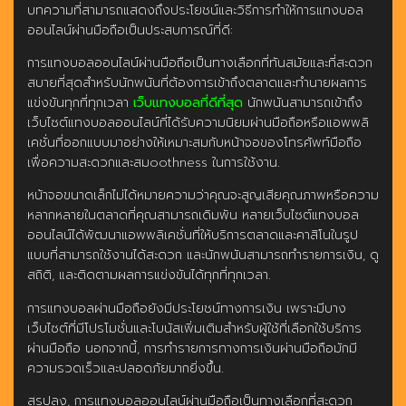
บทความที่สามารถแสดงถึงประโยชน์และวิธีการทำให้การแทงบอล
ออนไลน์ผ่านมือถือเป็นประสบการณ์ที่ดี:
การแทงบอลออนไลน์ผ่านมือถือเป็นทางเลือกที่ทันสมัยและที่สะดวก
สบายที่สุดสำหรับนักพนันที่ต้องการเข้าถึงตลาดและทำนายผลการ
แข่งขันทุกที่ทุกเวลา
เว็บแทงบอลที่ดีที่สุด
นักพนันสามารถเข้าถึง
เว็บไซต์แทงบอลออนไลน์ที่ได้รับความนิยมผ่านมือถือหรือแอพพลิ
เคชั่นที่ออกแบบมาอย่างให้เหมาะสมกับหน้าจอของโทรศัพท์มือถือ
เพื่อความสะดวกและสมoothness ในการใช้งาน.
หน้าจอขนาดเล็กไม่ได้หมายความว่าคุณจะสูญเสียคุณภาพหรือความ
หลากหลายในตลาดที่คุณสามารถเดิมพัน หลายเว็บไซต์แทงบอล
ออนไลน์ได้พัฒนาแอพพลิเคชั่นที่ให้บริการตลาดและคาสิโนในรูป
แบบที่สามารถใช้งานได้สะดวก และนักพนันสามารถทำรายการเงิน, ดู
สถิติ, และติดตามผลการแข่งขันได้ทุกที่ทุกเวลา.
การแทงบอลผ่านมือถือยังมีประโยชน์ทางการเงิน เพราะมีบาง
เว็บไซต์ที่มีโปรโมชั่นและโบนัสเพิ่มเติมสำหรับผู้ใช้ที่เลือกใช้บริการ
ผ่านมือถือ นอกจากนี้, การทำรายการทางการเงินผ่านมือถือมักมี
ความรวดเร็วและปลอดภัยมากยิ่งขึ้น.
สรุปลง, การแทงบอลออนไลน์ผ่านมือถือเป็นทางเลือกที่สะดวก