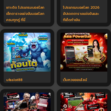
เกาะติด โปรแกรมบอลโลก
โปรแกรมบอลโลก 2026
เช็กตารางแข่งขันบอลโลก
อัปเดตตารางแข่งขันและ
ครบทุกคู่ ที่นี่
ทีเด็ดทำเงิน
ufaslot88
เว็บหวยออนไลน์