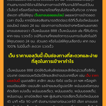
ท่านสามารถเข้าใช้งานได้ผ่านทางทางเข้าที่ทีมงานได้กำหนดไว้บน
เว็บไซต์ หรือเครือข่ายมากมายโดยที่คุณไม่ต้องเป็นกังวล เราคอย
อัพเดท แก้ไขให้คุณ
เว็บแทงบอลออนไลน์
เผยแพร่ทางเข้าตลอด
เวลา ดังนั้น หากมีข้อสงสัยสามารถติดต่อเราได้ที่เว็บไซต์พนันบอล
ออนไลน์ ตลอด 24 ชม. ช่องทางการติดต่อต่างๆหรือผ่านแชทสด
แทงบอลของเรา เว็บพนันบอล 888 เว็บพนันบอล ufa ที่ให้บริการ
ฝาก-ถอน รวดเร็ว จะมีทีมงานที่คอยจัดการระบบการเงินอัตโนมัติ
ให้คุณตลอด 24 ชม. ส่วนลด หรือโบนัสให้คุณเลือกรับ ฝาก ถอน
100% ไม่มีขั้นต่ำ สะดวก รวดเร็ว
เว็บ ราคาบอลวันนี้ เป็นช่องทางที่สะดวกและง่าย
ที่สุดในการเข้าหากำไร
เว็บพนันบอล 888 เปิดให้เดิมพันลีกย่อยและลีกใหญ่รวมถึงลีกใน
ประเทศ ตลอดจนพรีเมียร์ลีกและลีกต่างประเทศอื่นๆ เช่น
เว็บ ราคา
บอลวันนี้
บุนเดสลีกา ลาลีกา สเปน กัลโช่ เซเรีย อา ฯลฯ หรือยูฟ่า
แชมเปียนส์ลีก เจแปนลีก และไทยแลนด์ซูเปอร์ลีก พนันบอลโลกรอบ
คัดเลือก แบ่งเป็น พนันบอลเดี่ยว, พนันบอลดัง, พนันบอลสเต็ป,
พนันเตะมุม, แทงบิลเลียด ฯลฯ ผู้เล่นสามารถเลือกเว็บไซต์พนันบอล
45 นาที หรือ 90 นาที ยังสามารถแทงก่อนเวลาได้ เลือก แทงบอล